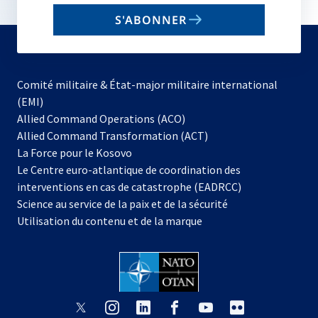
email
S'ABONNER
to
subscribe
Comité militaire & État-major militaire international
(EMI)
s’ouvre
Allied Command Operations (ACO)
dans
Allied Command Transformation (ACT)
s’ouvre
un
La Force pour le Kosovo
dans
nouvel
Le Centre euro-atlantique de coordination des
un
onglet
interventions en cas de catastrophe (EADRCC)
nouvel
Science au service de la paix et de la sécurité
onglet
Utilisation du contenu et de la marque
s’ouvre
s’ouvre
s’ouvre
s’ouvre
s’ouvre
s’ouvre