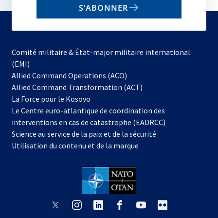
S'ABONNER
to
subscribe
Comité militaire & État-major militaire international
(EMI)
s’ouvre
Allied Command Operations (ACO)
dans
Allied Command Transformation (ACT)
s’ouvre
un
La Force pour le Kosovo
dans
nouvel
Le Centre euro-atlantique de coordination des
un
onglet
interventions en cas de catastrophe (EADRCC)
nouvel
Science au service de la paix et de la sécurité
onglet
Utilisation du contenu et de la marque
s’ouvre
s’ouvre
s’ouvre
s’ouvre
s’ouvre
s’ouvre
dans
dans
dans
dans
dans
dans