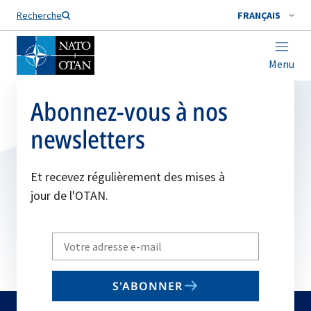
Nom de famille*
Recherche
FRANÇAIS
Menu
Abonnez-vous à nos
newsletters
Et recevez régulièrement des mises à
jour de l'OTAN.
Write
your
email
S'ABONNER
to
subscribe