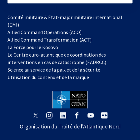
Comité militaire & État-major militaire international
(EMI)
Allied Command Operations (ACO)
Allied Command Transformation (ACT)
s’ouvre
La Force pour le Kosovo
dans
Le Centre euro-atlantique de coordination des
un
interventions en cas de catastrophe (EADRCC)
nouvel
Science au service de la paix et de la sécurité
onglet
Utilisation du contenu et de la marque
s’ouvre
s’ouvre
s’ouvre
s’ouvre
s’ouvre
s’ouvre
dans
dans
dans
dans
dans
dans
Organisation du Traité de l'Atlantique Nord
un
un
un
un
un
un
nouvel
nouvel
nouvel
nouvel
nouvel
nouvel