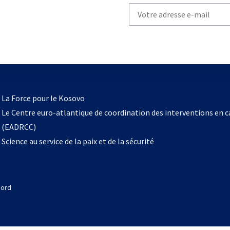
Write
your
email
to
subscribe
s’ouvre
l
La Force pour le Kosovo
dans
Le Centre euro-atlantique de coordination des interventions en 
un
(EADRCC)
nouvel
Science au service de la paix et de la sécurité
onglet
Nord