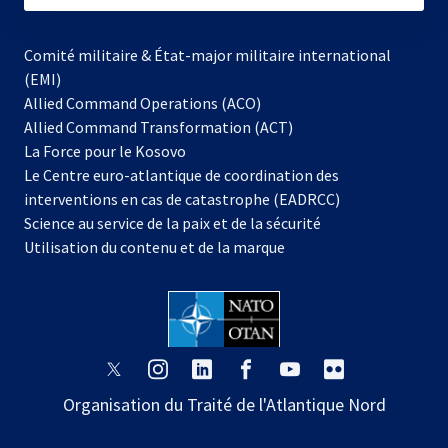
Comité militaire & État-major militaire international
(EMI)
Allied Command Operations (ACO)
Allied Command Transformation (ACT)
s’ouvre
La Force pour le Kosovo
dans
Le Centre euro-atlantique de coordination des
un
interventions en cas de catastrophe (EADRCC)
nouvel
Science au service de la paix et de la sécurité
onglet
Utilisation du contenu et de la marque
s’ouvre
s’ouvre
s’ouvre
s’ouvre
s’ouvre
s’ouvre
dans
dans
dans
dans
dans
dans
Organisation du Traité de l'Atlantique Nord
un
un
un
un
un
un
nouvel
nouvel
nouvel
nouvel
nouvel
nouvel