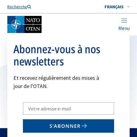
Nom de famille*
Recherche
FRANÇAIS
Menu
Abonnez-vous à nos
newsletters
Et recevez régulièrement des mises à
jour de l'OTAN.
Write
your
email
S'ABONNER
to
subscribe