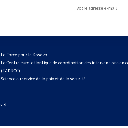
Write
your
email
to
subscribe
s’ouvre
l
La Force pour le Kosovo
dans
Le Centre euro-atlantique de coordination des interventions en 
un
(EADRCC)
nouvel
Science au service de la paix et de la sécurité
onglet
Nord