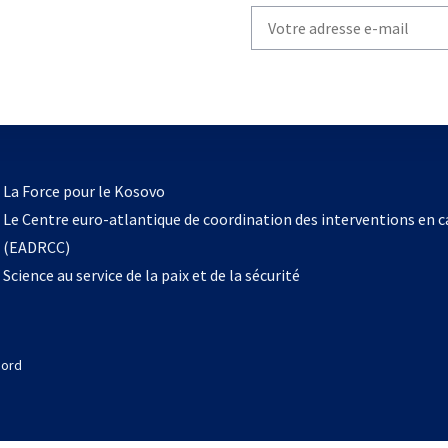
Write
your
email
to
subscribe
s’ouvre
l
La Force pour le Kosovo
dans
Le Centre euro-atlantique de coordination des interventions en 
un
(EADRCC)
nouvel
Science au service de la paix et de la sécurité
onglet
Nord