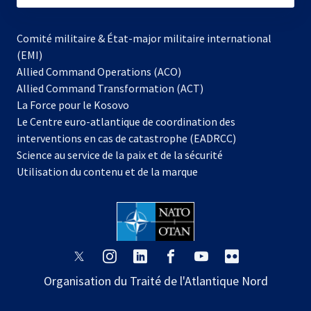
Comité militaire & État-major militaire international
(EMI)
Allied Command Operations (ACO)
Allied Command Transformation (ACT)
s’ouvre
La Force pour le Kosovo
dans
Le Centre euro-atlantique de coordination des
un
interventions en cas de catastrophe (EADRCC)
nouvel
Science au service de la paix et de la sécurité
onglet
Utilisation du contenu et de la marque
s’ouvre
s’ouvre
s’ouvre
s’ouvre
s’ouvre
s’ouvre
dans
dans
dans
dans
dans
dans
Organisation du Traité de l'Atlantique Nord
un
un
un
un
un
un
nouvel
nouvel
nouvel
nouvel
nouvel
nouvel