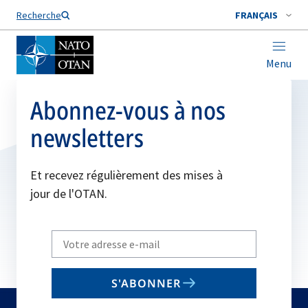
Nom de famille*
Recherche
FRANÇAIS
Menu
Abonnez-vous à nos
newsletters
Et recevez régulièrement des mises à
jour de l'OTAN.
Write
your
email
S'ABONNER
to
subscribe