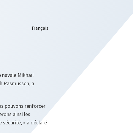
e navale Mikhaïl
gh Rasmussen, a
us pouvons renforcer
rons ainsi les
 sécurité, »
a déclaré