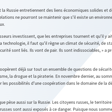
 la Russie entretiennent des liens économiques solides et de
lations ne pourront se maintenir que s’il existe un environ
ux.
sseurs investissent, que les entreprises tournent et qu’il y ai
 technologie, il faut qu’il règne un climat de sécurité, de sta
urité sont liés.
Ils vont de pair. Ils sont indissociables
, » a p
coopèrent déjà sur tout un ensemble de questions de sécuri
risme, la drogue et la piraterie. En novembre dernier, au som
 les possibilités d’une coopération dans le domaine de la d
e pèse aussi sur la Russie. Les citoyens russes, le territoire
s russes sont aussi exposés à ce danger. Puisque nous somme