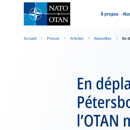
Nom de famille*
À propos
Nos
Accueil
Presse
Articles
Nouvelles
En d
En dépl
Pétersbo
l’OTAN m