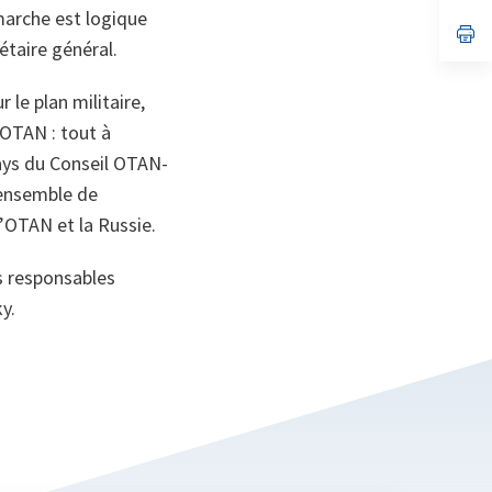
un
arche est logique
no
s’
étaire général.
on
da
un
no
r le plan militaire,
on
l’OTAN : tout à
ays du Conseil OTAN-
n ensemble de
l’OTAN et la Russie.
s responsables
y.