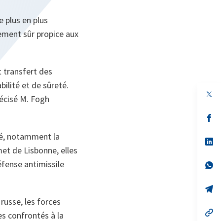
 plus en plus
nement sûr propice aux
t transfert des
bilité et de sûreté.
récisé M. Fogh
s’
da
un
té, notamment la
no
s’
on
da
met de Lisbonne, elles
un
éfense antimissile
no
s’
on
da
un
no
s’
on
da
 russe, les forces
un
no
s’
s confrontés à la
on
da