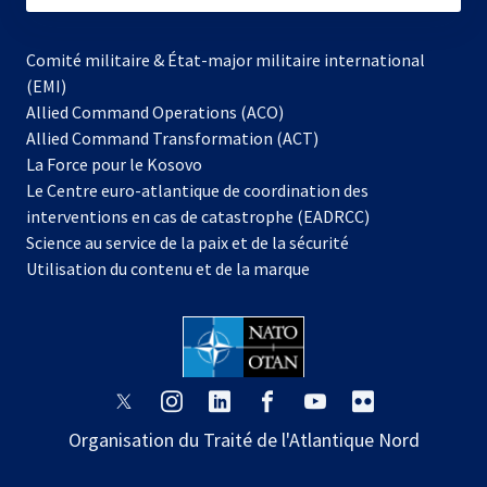
Comité militaire & État-major militaire international
(EMI)
Allied Command Operations (ACO)
Allied Command Transformation (ACT)
s’ouvre
La Force pour le Kosovo
dans
Le Centre euro-atlantique de coordination des
un
interventions en cas de catastrophe (EADRCC)
nouvel
Science au service de la paix et de la sécurité
onglet
Utilisation du contenu et de la marque
s’ouvre
s’ouvre
s’ouvre
s’ouvre
s’ouvre
s’ouvre
dans
dans
dans
dans
dans
dans
Organisation du Traité de l'Atlantique Nord
un
un
un
un
un
un
nouvel
nouvel
nouvel
nouvel
nouvel
nouvel