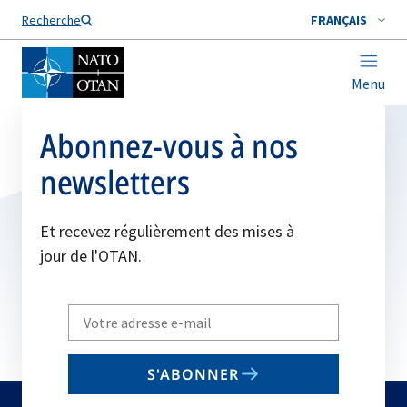
Nom de famille*
Recherche
FRANÇAIS
Menu
Abonnez-vous à nos
newsletters
Et recevez régulièrement des mises à
jour de l'OTAN.
Write
your
email
S'ABONNER
to
subscribe