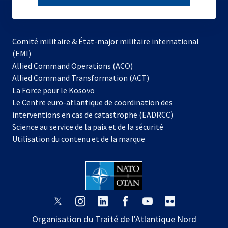
subscribe
Comité militaire & État-major militaire international
(EMI)
s’ouvre
Allied Command Operations (ACO)
dans
Allied Command Transformation (ACT)
s’ouvre
un
La Force pour le Kosovo
dans
nouvel
Le Centre euro-atlantique de coordination des
un
onglet
interventions en cas de catastrophe (EADRCC)
nouvel
Science au service de la paix et de la sécurité
onglet
Utilisation du contenu et de la marque
s’ouvre
s’ouvre
s’ouvre
s’ouvre
s’ouvre
s’ouvre
dans
dans
dans
dans
dans
dans
Organisation du Traité de l'Atlantique Nord
un
un
un
un
un
un