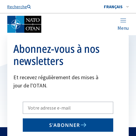
Nom de famille*
Recherche
FRANÇAIS
Menu
Abonnez-vous à nos
newsletters
Et recevez régulièrement des mises à
jour de l'OTAN.
Write
your
email
S'ABONNER
to
subscribe