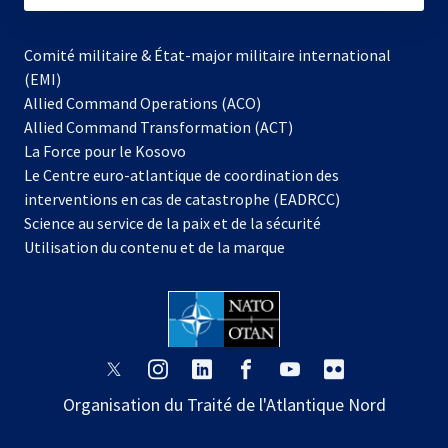
Comité militaire & État-major militaire international
(EMI)
Allied Command Operations (ACO)
Allied Command Transformation (ACT)
s’ouvre
La Force pour le Kosovo
dans
Le Centre euro-atlantique de coordination des
un
interventions en cas de catastrophe (EADRCC)
nouvel
Science au service de la paix et de la sécurité
onglet
Utilisation du contenu et de la marque
s’ouvre
s’ouvre
s’ouvre
s’ouvre
s’ouvre
s’ouvre
dans
dans
dans
dans
dans
dans
Organisation du Traité de l'Atlantique Nord
un
un
un
un
un
un
nouvel
nouvel
nouvel
nouvel
nouvel
nouvel