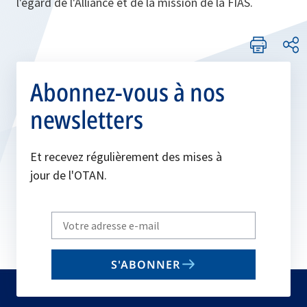
l'égard de l'Alliance et de la mission de la FIAS.
Abonnez-vous à nos
newsletters
Et recevez régulièrement des mises à
jour de l'OTAN.
Write
your
email
S'ABONNER
to
subscribe