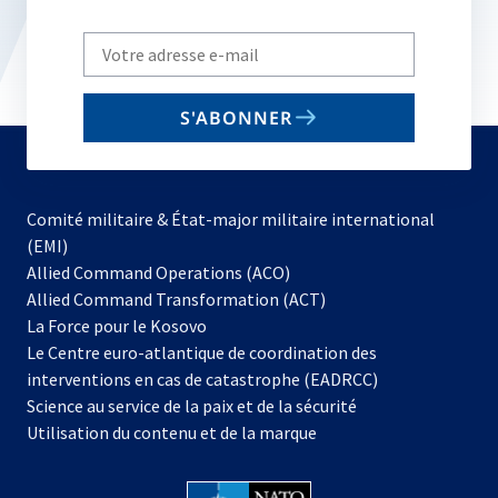
Write
your
email
S'ABONNER
to
subscribe
Comité militaire & État-major militaire international
(EMI)
s’ouvre
Allied Command Operations (ACO)
dans
Allied Command Transformation (ACT)
s’ouvre
un
La Force pour le Kosovo
dans
nouvel
Le Centre euro-atlantique de coordination des
un
onglet
interventions en cas de catastrophe (EADRCC)
nouvel
Science au service de la paix et de la sécurité
onglet
Utilisation du contenu et de la marque