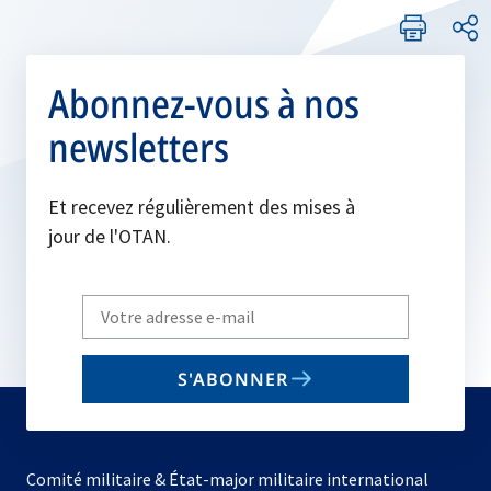
Abonnez-vous à nos
newsletters
Et recevez régulièrement des mises à
jour de l'OTAN.
Write
your
email
S'ABONNER
to
subscribe
Comité militaire & État-major militaire international