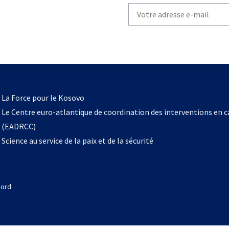
Write
your
email
to
subscribe
s’ouvre
l
La Force pour le Kosovo
dans
Le Centre euro-atlantique de coordination des interventions en 
un
(EADRCC)
nouvel
Science au service de la paix et de la sécurité
onglet
Nord