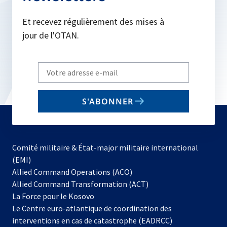
Et recevez régulièrement des mises à
jour de l'OTAN.
Write
your
email
S'ABONNER
to
subscribe
Comité militaire & État-major militaire international
(EMI)
s’ouvre
Allied Command Operations (ACO)
dans
Allied Command Transformation (ACT)
s’ouvre
un
La Force pour le Kosovo
dans
nouvel
Le Centre euro-atlantique de coordination des
un
onglet
interventions en cas de catastrophe (EADRCC)