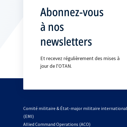
Abonnez-vous
à nos
newsletters
Et recevez régulièrement des mises à
jour de l'OTAN.
Comité militaire & État-major militaire internationa
(EMI)
s’ouvre
Allied Command Operations (ACO)