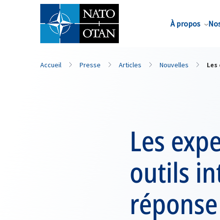
Nom de famille*
À propos
Nos
Accueil
Presse
Articles
Nouvelles
Les 
Les expe
outils i
réponse