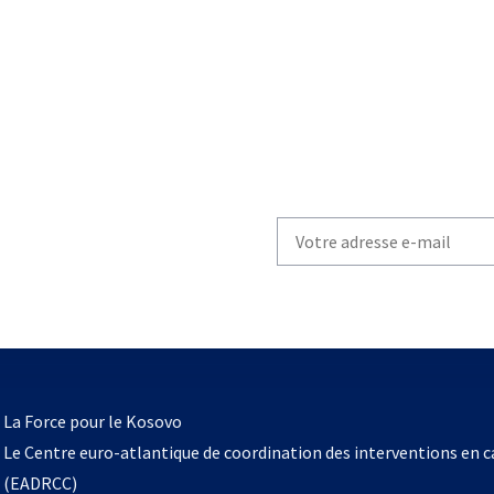
Write
your
email
to
subscribe
s’ouvre
l
La Force pour le Kosovo
dans
Le Centre euro-atlantique de coordination des interventions en 
un
(EADRCC)