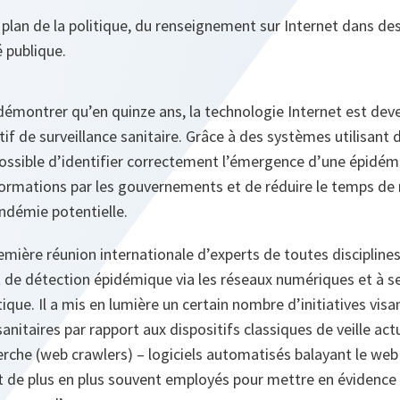
e plan de la politique, du renseignement sur Internet dans de
 publique.
 démontrer qu’en quinze ans, la technologie Internet est dev
tif de surveillance sanitaire. Grâce à des systèmes utilisant
é possible d’identifier correctement l’émergence d’une épidémi
formations par les gouvernements et de réduire le temps de 
ndémie potentielle.
première réunion internationale d’experts de toutes disciplin
de détection épidémique via les réseaux numériques et à se
itique. Il a mis en lumière un certain nombre d’initiatives visa
anitaires par rapport aux dispositifs classiques de veille act
che (web crawlers) – logiciels automatisés balayant le web 
t de plus en plus souvent employés pour mettre en évidence