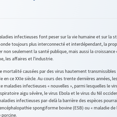
adies infectieuses font peser sur la vie humaine et sur la st
monde toujours plus interconnecté et interdépendant, la pro
r non seulement la santé publique, mais aussi la croissance
 les affaires et l'industrie.
e mortalité causées par des virus hautement transmissibles
en ce XXIe siècle. Au cours des trente dernières années, les
te maladies infectieuses « nouvelles », parmi lesquelles le vir
ratoire aigu sévère, le virus Ebola et le virus du Nil occident
ladies infectieuses par-delà la barrière des espèces pourra
l’encéphalopathie spongiforme bovine (ESB) ou « maladie de la
 porcine.