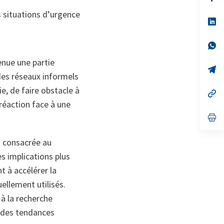
da
un
s situations d’urgence
no
s’
on
da
un
no
s’
on
da
un
enue une partie
no
s’
 des réseaux informels
on
da
un
e, de faire obstacle à
no
s’
on
da
réaction face à une
un
no
s’
on
da
un
no
es consacrée au
on
s implications plus
nt à accélérer la
uellement utilisés.
à la recherche
 des tendances