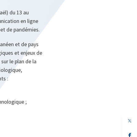
aël) du 13 au
unication en ligne
s et de pandémies.
ranéen et de pays
giques et enjeux de
sur le plan de la
iologique,
ts :
hnologique ;
s’