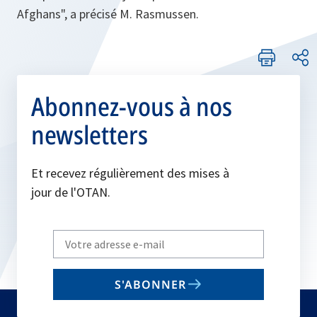
Afghans
", a précisé M. Rasmussen.
Abonnez-vous à nos
newsletters
Et recevez régulièrement des mises à
jour de l'OTAN.
Write
your
email
S'ABONNER
to
subscribe