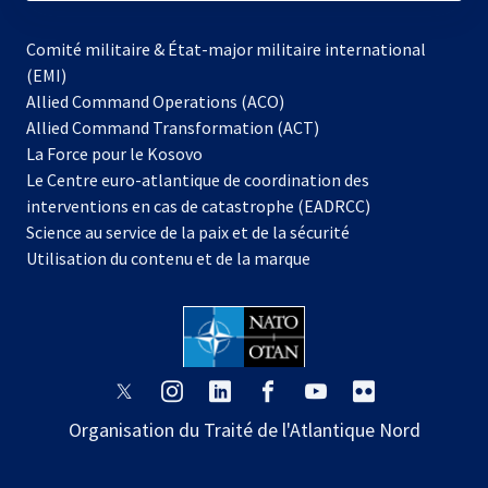
Comité militaire & État-major militaire international
(EMI)
s’ouvre
Allied Command Operations (ACO)
dans
Allied Command Transformation (ACT)
s’ouvre
un
La Force pour le Kosovo
dans
nouvel
Le Centre euro-atlantique de coordination des
un
onglet
interventions en cas de catastrophe (EADRCC)
nouvel
Science au service de la paix et de la sécurité
onglet
Utilisation du contenu et de la marque
s’ouvre
s’ouvre
s’ouvre
s’ouvre
s’ouvre
s’ouvre
dans
dans
dans
dans
dans
dans
Organisation du Traité de l'Atlantique Nord
un
un
un
un
un
un
nouvel
nouvel
nouvel
nouvel
nouvel
nouvel
onglet
onglet
onglet
onglet
onglet
onglet