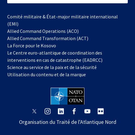
Comité militaire & État-major militaire international
(EMI)
Allied Command Operations (ACO)
Allied Command Transformation (ACT)
s’ouvre
La Force pour le Kosovo
dans
Le Centre euro-atlantique de coordination des
un
interventions en cas de catastrophe (EADRCC)
nouvel
Science au service de la paix et de la sécurité
onglet
Utilisation du contenu et de la marque
s’ouvre
s’ouvre
s’ouvre
s’ouvre
s’ouvre
s’ouvre
dans
dans
dans
dans
dans
dans
Organisation du Traité de l'Atlantique Nord
un
un
un
un
un
un
nouvel
nouvel
nouvel
nouvel
nouvel
nouvel