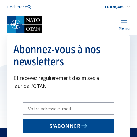
Nom de famille*
Recherche
FRANÇAIS
Menu
Abonnez-vous à nos
newsletters
Et recevez régulièrement des mises à
jour de l'OTAN.
Write
your
email
S'ABONNER
to
subscribe