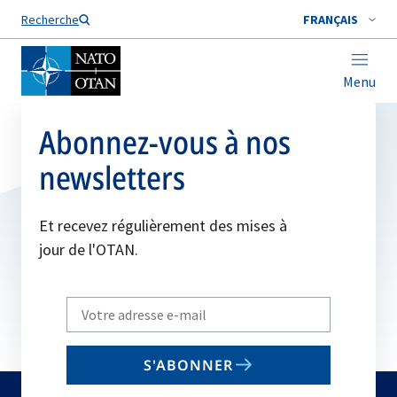
Nom de famille*
Recherche
FRANÇAIS
Menu
Abonnez-vous à nos
newsletters
Et recevez régulièrement des mises à
jour de l'OTAN.
Write
your
email
S'ABONNER
to
subscribe