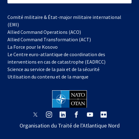
Comité militaire & État-major militaire international
(EMI)
Allied Command Operations (ACO)
Allied Command Transformation (ACT)
s’ouvre
La Force pour le Kosovo
dans
Le Centre euro-atlantique de coordination des
un
interventions en cas de catastrophe (EADRCC)
nouvel
Science au service de la paix et de la sécurité
onglet
Utilisation du contenu et de la marque
s’ouvre
s’ouvre
s’ouvre
s’ouvre
s’ouvre
s’ouvre
dans
dans
dans
dans
dans
dans
Organisation du Traité de l'Atlantique Nord
un
un
un
un
un
un
nouvel
nouvel
nouvel
nouvel
nouvel
nouvel