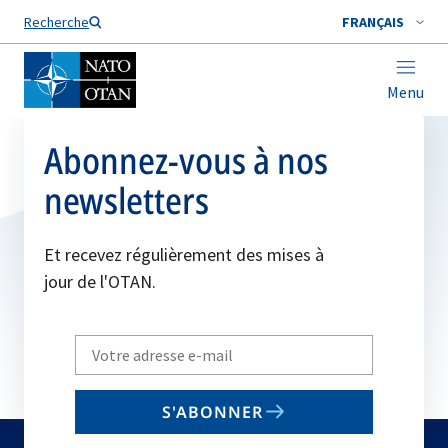
Nom de famille*
Recherche
FRANÇAIS
Menu
Abonnez-vous à nos
newsletters
Et recevez régulièrement des mises à
jour de l'OTAN.
Write
your
email
S'ABONNER
to
subscribe