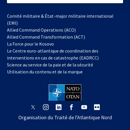
Comité militaire & État-major militaire international
(EMI)
Allied Command Operations (ACO)
Allied Command Transformation (ACT)
s’ouvre
La Force pour le Kosovo
dans
Le Centre euro-atlantique de coordination des
un
interventions en cas de catastrophe (EADRCC)
nouvel
Science au service de la paix et de la sécurité
onglet
Utilisation du contenu et de la marque
s’ouvre
s’ouvre
s’ouvre
s’ouvre
s’ouvre
s’ouvre
dans
dans
dans
dans
dans
dans
Organisation du Traité de l'Atlantique Nord
un
un
un
un
un
un
nouvel
nouvel
nouvel
nouvel
nouvel
nouvel