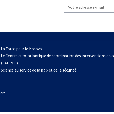
Write
your
email
to
subscribe
s’ouvre
l
La Force pour le Kosovo
dans
Le Centre euro-atlantique de coordination des interventions en 
un
(EADRCC)
nouvel
Science au service de la paix et de la sécurité
onglet
Nord