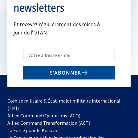
newsletters
Et recevez régulièrement des mises à
jour de l'OTAN.
Write
your
email
S'ABONNER
to
subscribe
Comité militaire & État-major militaire international
(EMI)
s’ouvre
Allied Command Operations (ACO)
dans
Allied Command Transformation (ACT)
s’ouvre
un
La Force pour le Kosovo
dans
nouvel
Le Centre euro-atlantique de coordination des