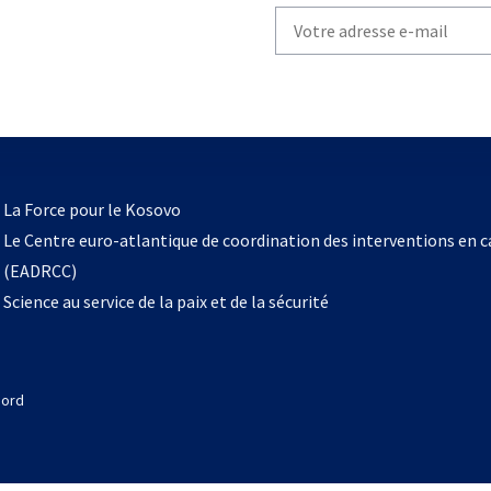
Write
your
email
to
subscribe
s’ouvre
l
La Force pour le Kosovo
dans
Le Centre euro-atlantique de coordination des interventions en 
un
(EADRCC)
nouvel
Science au service de la paix et de la sécurité
onglet
Nord