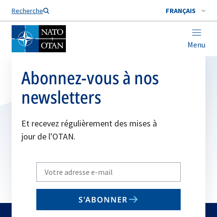
Nom de famille*
Recherche
FRANÇAIS
Menu
Abonnez-vous à nos
newsletters
Et recevez régulièrement des mises à
jour de l'OTAN.
Write
your
email
S'ABONNER
to
subscribe