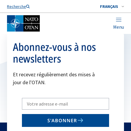
Nom de famille*
Recherche
FRANÇAIS
Menu
Abonnez-vous à nos
newsletters
Et recevez régulièrement des mises à
jour de l'OTAN.
Write
your
email
S'ABONNER
to
subscribe