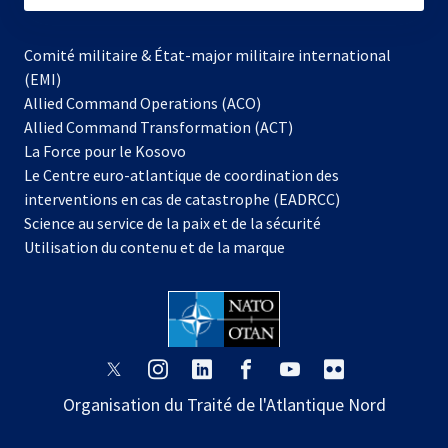
Comité militaire & État-major militaire international
(EMI)
Allied Command Operations (ACO)
Allied Command Transformation (ACT)
s’ouvre
La Force pour le Kosovo
dans
Le Centre euro-atlantique de coordination des
un
interventions en cas de catastrophe (EADRCC)
nouvel
Science au service de la paix et de la sécurité
onglet
Utilisation du contenu et de la marque
s’ouvre
s’ouvre
s’ouvre
s’ouvre
s’ouvre
s’ouvre
dans
dans
dans
dans
dans
dans
Organisation du Traité de l'Atlantique Nord
un
un
un
un
un
un
nouvel
nouvel
nouvel
nouvel
nouvel
nouvel