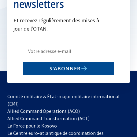
newsletters
Et recevez régulièrement des mises à
jour de l'OTAN.
Write
your
email
S'ABONNER
to
subscribe
Comité militaire & État-major militaire international
(EMI)
s’ouvre
Allied Command Operations (ACO)
dans
Allied Command Transformation (ACT)
s’ouvre
un
La Force pour le Kosovo
dans
nouvel
Le Centre euro-atlantique de coordination des