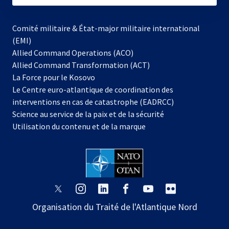
Comité militaire & État-major militaire international
(EMI)
Allied Command Operations (ACO)
Allied Command Transformation (ACT)
s’ouvre
La Force pour le Kosovo
dans
Le Centre euro-atlantique de coordination des
un
interventions en cas de catastrophe (EADRCC)
nouvel
Science au service de la paix et de la sécurité
onglet
Utilisation du contenu et de la marque
s’ouvre
s’ouvre
s’ouvre
s’ouvre
s’ouvre
s’ouvre
dans
dans
dans
dans
dans
dans
Organisation du Traité de l'Atlantique Nord
un
un
un
un
un
un
nouvel
nouvel
nouvel
nouvel
nouvel
nouvel