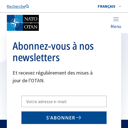
Nom de famille*
Recherche
FRANÇAIS
Menu
Abonnez-vous à nos
newsletters
Et recevez régulièrement des mises à
jour de l'OTAN.
Write
your
email
S'ABONNER
to
subscribe