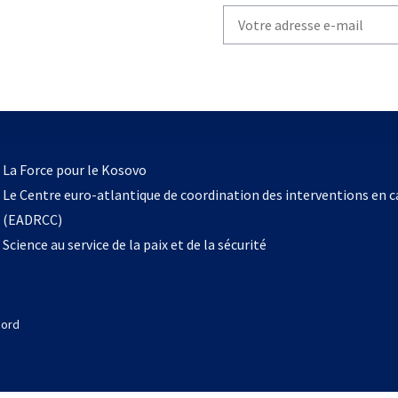
Write
your
email
to
subscribe
s’ouvre
l
La Force pour le Kosovo
dans
Le Centre euro-atlantique de coordination des interventions en 
un
(EADRCC)
nouvel
Science au service de la paix et de la sécurité
onglet
Nord