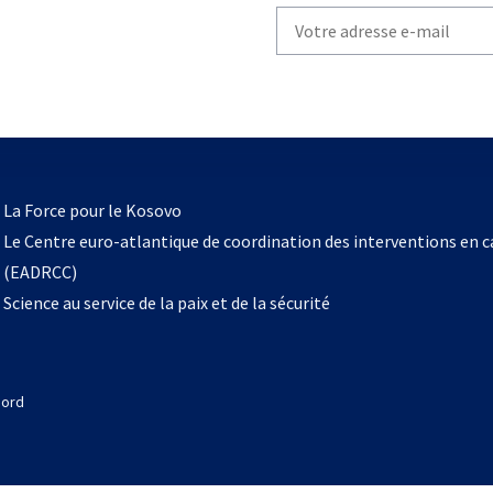
Write
your
email
to
subscribe
s’ouvre
l
La Force pour le Kosovo
dans
Le Centre euro-atlantique de coordination des interventions en 
un
(EADRCC)
nouvel
Science au service de la paix et de la sécurité
onglet
Nord