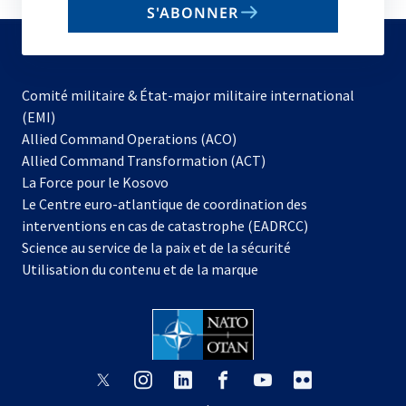
S'ABONNER
to
subscribe
Comité militaire & État-major militaire international
(EMI)
s’ouvre
Allied Command Operations (ACO)
dans
Allied Command Transformation (ACT)
s’ouvre
un
La Force pour le Kosovo
dans
nouvel
Le Centre euro-atlantique de coordination des
un
onglet
interventions en cas de catastrophe (EADRCC)
nouvel
Science au service de la paix et de la sécurité
onglet
Utilisation du contenu et de la marque
s’ouvre
s’ouvre
s’ouvre
s’ouvre
s’ouvre
s’ouvre
dans
dans
dans
dans
dans
dans