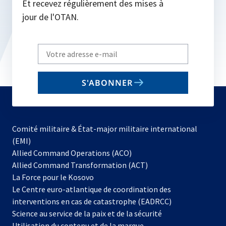
Et recevez régulièrement des mises à
jour de l'OTAN.
Write
your
email
S'ABONNER
to
subscribe
Comité militaire & État-major militaire international
(EMI)
s’ouvre
Allied Command Operations (ACO)
dans
Allied Command Transformation (ACT)
s’ouvre
un
La Force pour le Kosovo
dans
nouvel
Le Centre euro-atlantique de coordination des
un
onglet
interventions en cas de catastrophe (EADRCC)
nouvel
Science au service de la paix et de la sécurité
onglet
Utilisation du contenu et de la marque