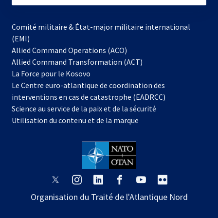
Comité militaire & État-major militaire international
(EMI)
Allied Command Operations (ACO)
Allied Command Transformation (ACT)
s’ouvre
La Force pour le Kosovo
dans
Le Centre euro-atlantique de coordination des
un
interventions en cas de catastrophe (EADRCC)
nouvel
Science au service de la paix et de la sécurité
onglet
Utilisation du contenu et de la marque
s’ouvre
s’ouvre
s’ouvre
s’ouvre
s’ouvre
s’ouvre
dans
dans
dans
dans
dans
dans
Organisation du Traité de l'Atlantique Nord
un
un
un
un
un
un
nouvel
nouvel
nouvel
nouvel
nouvel
nouvel