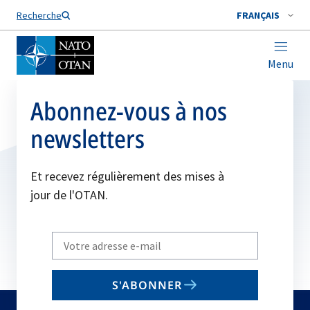
Nom de famille*
Recherche
FRANÇAIS
Menu
Abonnez-vous à nos
newsletters
Et recevez régulièrement des mises à
jour de l'OTAN.
Write
your
email
S'ABONNER
to
subscribe