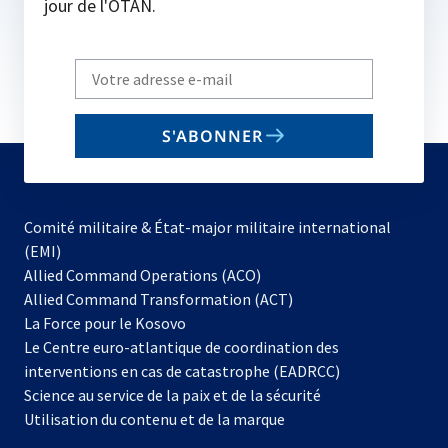
jour de l'OTAN.
Write
your
email
S'ABONNER
to
subscribe
Comité militaire & État-major militaire international
(EMI)
s’ouvre
Allied Command Operations (ACO)
dans
Allied Command Transformation (ACT)
s’ouvre
un
La Force pour le Kosovo
dans
nouvel
Le Centre euro-atlantique de coordination des
un
onglet
interventions en cas de catastrophe (EADRCC)
nouvel
Science au service de la paix et de la sécurité
onglet
Utilisation du contenu et de la marque