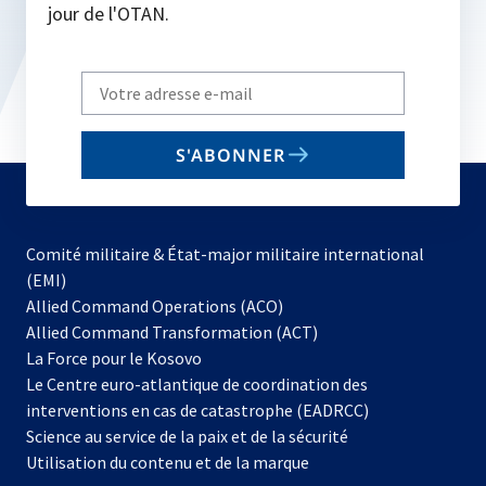
jour de l'OTAN.
Write
your
email
S'ABONNER
to
subscribe
Comité militaire & État-major militaire international
(EMI)
s’ouvre
Allied Command Operations (ACO)
dans
Allied Command Transformation (ACT)
s’ouvre
un
La Force pour le Kosovo
dans
nouvel
Le Centre euro-atlantique de coordination des
un
onglet
interventions en cas de catastrophe (EADRCC)
nouvel
Science au service de la paix et de la sécurité
onglet
Utilisation du contenu et de la marque