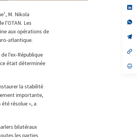
un
no
s’
on
da
e¹, M. Nikola
un
no
s’
de l'OTAN. Les
on
da
oine aux opérations de
un
no
s’
uro-atlantique.
on
da
un
no
s’
 de l'ex-République
on
da
un
nce était déterminée
no
s’
on
da
un
no
on
staurer la stabilité
quement importante,
été résolue », a
arlers bilatéraux
outes les parties