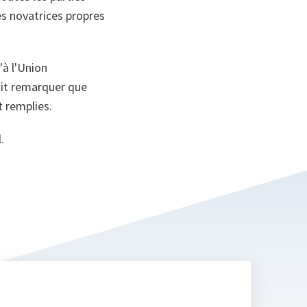
es novatrices propres
'à l'Union
fait remarquer que
t remplies.
.