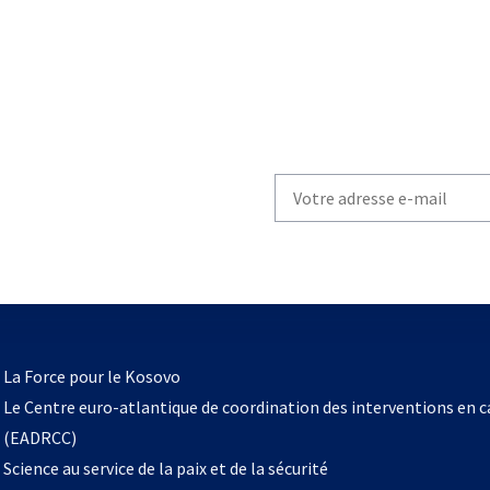
Write
your
email
to
subscribe
s’ouvre
l
La Force pour le Kosovo
dans
Le Centre euro-atlantique de coordination des interventions en 
un
(EADRCC)
nouvel
Science au service de la paix et de la sécurité