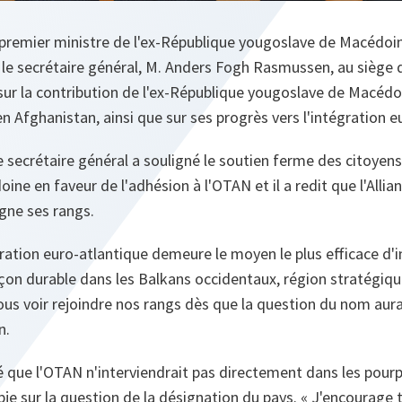
e premier ministre de l'ex-République yougoslave de Macédoin
 le secrétaire général, M. Anders Fogh Rasmussen, au siège 
sur la contribution de l'ex-République yougoslave de Macéd
Afghanistan, ainsi que sur ses progrès vers l'intégration e
e secrétaire général a souligné le soutien ferme des citoyens
ne en faveur de l'adhésion à l'OTAN et il a redit que l'Allia
igne ses rangs.
ration euro-atlantique demeure le moyen le plus efficace d'in
façon durable dans les Balkans occidentaux, région stratégi
us voir rejoindre nos rangs dès que la question du nom aura 
n.
né que l'OTAN n'interviendrait pas directement dans les pourp
je sur la question de la désignation du pays. « J'encourage t