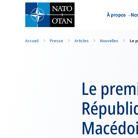
Nom de famille*
À propos
Nos
Accueil
Presse
Articles
Nouvelles
Le 
Le premi
Républi
Macédoin