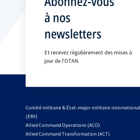
Abonnez-vous
à nos
newsletters
Et recevez régulièrement des mises à
jour de l'OTAN.
Comité militaire & État-major militaire internationa
(EMI)
s’ouvre
Allied Command Operations (ACO)
dans
Allied Command Transformation (ACT)