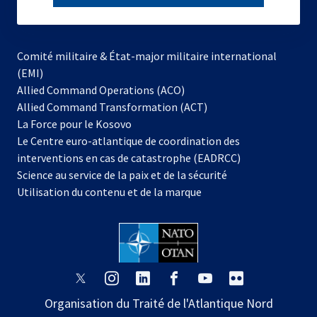
subscribe
Comité militaire & État-major militaire international
(EMI)
s’ouvre
Allied Command Operations (ACO)
dans
Allied Command Transformation (ACT)
s’ouvre
un
La Force pour le Kosovo
dans
nouvel
Le Centre euro-atlantique de coordination des
un
onglet
interventions en cas de catastrophe (EADRCC)
nouvel
Science au service de la paix et de la sécurité
onglet
Utilisation du contenu et de la marque
s’ouvre
s’ouvre
s’ouvre
s’ouvre
s’ouvre
s’ouvre
dans
dans
dans
dans
dans
dans
Organisation du Traité de l'Atlantique Nord
un
un
un
un
un
un