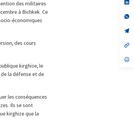
no
s’
ention des militaires
on
da
un
décembre à Bichkek. Ce
no
s’
s socio-économiques
on
da
un
no
s’
on
da
un
rsion, des cours
no
s’
on
da
un
no
s’
on
da
ublique kirghize, le
un
no
 de la défense et de
on
nuer les conséquences
es. Ils se sont
ue kirghize que la