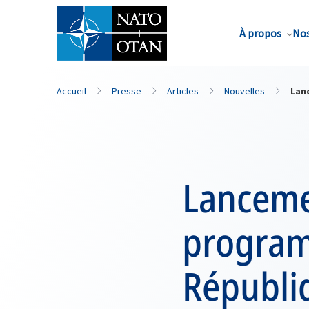
Nom de famille*
À propos
Nos
Accueil
Presse
Articles
Nouvelles
Lan
Lanceme
program
Républi