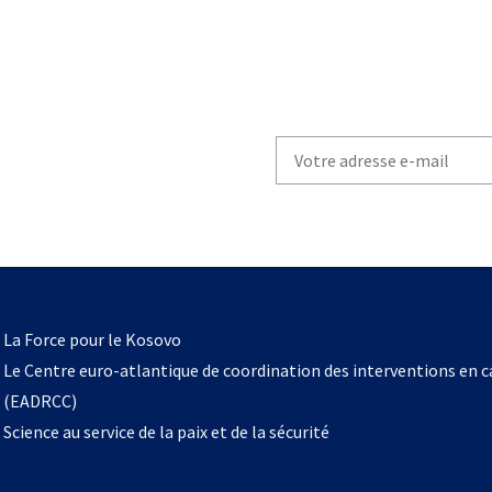
Write
your
email
to
subscribe
s’ouvre
l
La Force pour le Kosovo
dans
Le Centre euro-atlantique de coordination des interventions en 
un
(EADRCC)
nouvel
Science au service de la paix et de la sécurité
onglet