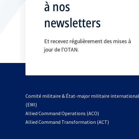
à nos
newsletters
Et recevez régulièrement des mises à
jour de l'OTAN.
Comité militaire & État-major militaire internationa
(EMI)
s’ouvre
Allied Command Operations (ACO)
dans
Allied Command Transformation (ACT)
un