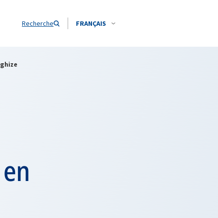
Recherche
FRANÇAIS
rghize
 en