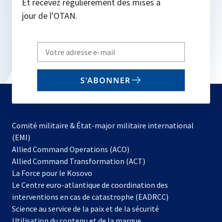
Et recevez régulièrement des mises à
jour de l'OTAN.
Write
your
email
S'ABONNER
to
subscribe
Comité militaire & État-major militaire international
(EMI)
s’ouvre
Allied Command Operations (ACO)
dans
Allied Command Transformation (ACT)
s’ouvre
un
La Force pour le Kosovo
dans
nouvel
Le Centre euro-atlantique de coordination des
un
onglet
interventions en cas de catastrophe (EADRCC)
nouvel
Science au service de la paix et de la sécurité
onglet
Utilisation du contenu et de la marque