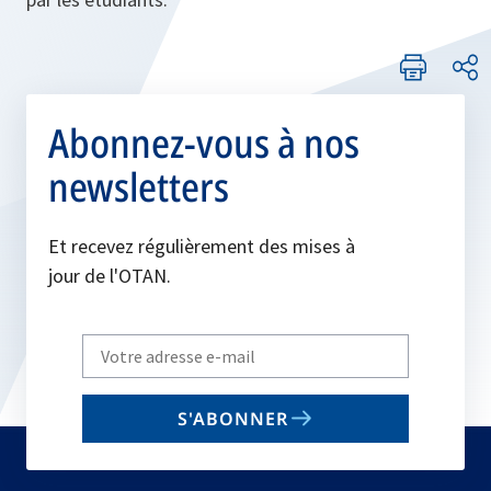
Abonnez-vous à nos
newsletters
Et recevez régulièrement des mises à
jour de l'OTAN.
Write
your
email
S'ABONNER
to
subscribe