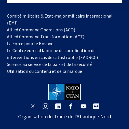
Comité militaire & État-major militaire international
(EMI)
Allied Command Operations (ACO)
Allied Command Transformation (ACT)
s’ouvre
La Force pour le Kosovo
dans
Le Centre euro-atlantique de coordination des
un
interventions en cas de catastrophe (EADRCC)
nouvel
Science au service de la paix et de la sécurité
onglet
Utilisation du contenu et de la marque
s’ouvre
s’ouvre
s’ouvre
s’ouvre
s’ouvre
s’ouvre
dans
dans
dans
dans
dans
dans
Organisation du Traité de l'Atlantique Nord
un
un
un
un
un
un
nouvel
nouvel
nouvel
nouvel
nouvel
nouvel