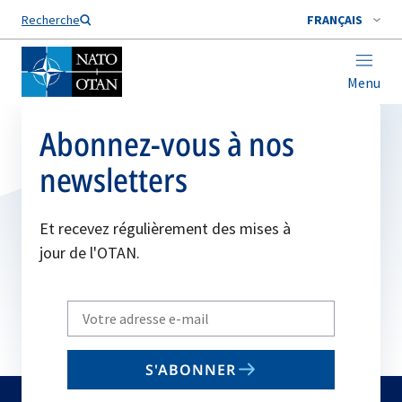
Nom de famille*
Recherche
FRANÇAIS
Menu
Abonnez-vous à nos
newsletters
Et recevez régulièrement des mises à
jour de l'OTAN.
Write
your
email
S'ABONNER
to
subscribe