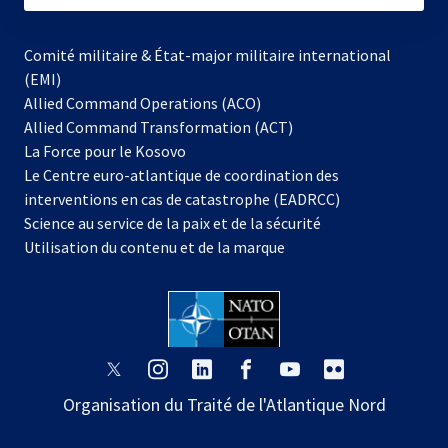
Comité militaire & État-major militaire international
(EMI)
Allied Command Operations (ACO)
Allied Command Transformation (ACT)
s’ouvre
La Force pour le Kosovo
dans
Le Centre euro-atlantique de coordination des
un
interventions en cas de catastrophe (EADRCC)
nouvel
Science au service de la paix et de la sécurité
onglet
Utilisation du contenu et de la marque
s’ouvre
s’ouvre
s’ouvre
s’ouvre
s’ouvre
s’ouvre
dans
dans
dans
dans
dans
dans
Organisation du Traité de l'Atlantique Nord
un
un
un
un
un
un
nouvel
nouvel
nouvel
nouvel
nouvel
nouvel