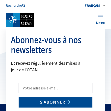
Nom de famille*
Recherche
FRANÇAIS
Menu
Abonnez-vous à nos
newsletters
Et recevez régulièrement des mises à
jour de l'OTAN.
Write
your
email
S'ABONNER
to
subscribe