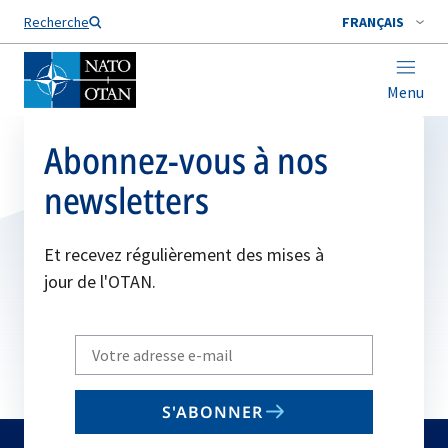
Nom de famille*
Recherche
FRANÇAIS
Menu
Abonnez-vous à nos
newsletters
Et recevez régulièrement des mises à
jour de l'OTAN.
Write
your
email
S'ABONNER
to
subscribe