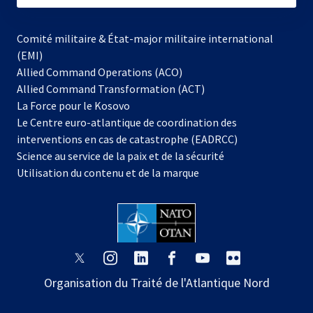
Comité militaire & État-major militaire international
(EMI)
Allied Command Operations (ACO)
Allied Command Transformation (ACT)
s’ouvre
La Force pour le Kosovo
dans
Le Centre euro-atlantique de coordination des
un
interventions en cas de catastrophe (EADRCC)
nouvel
Science au service de la paix et de la sécurité
onglet
Utilisation du contenu et de la marque
s’ouvre
s’ouvre
s’ouvre
s’ouvre
s’ouvre
s’ouvre
dans
dans
dans
dans
dans
dans
Organisation du Traité de l'Atlantique Nord
un
un
un
un
un
un
nouvel
nouvel
nouvel
nouvel
nouvel
nouvel