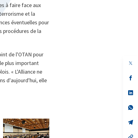
s à faire face aux
terrorisme et la
ences éventuelles pour
s procédures de la
oint de l'OTAN pour
le plus important
ois. « L'Alliance ne
s’
s d'aujourd'hui, elle
da
un
no
s’
on
da
un
no
s’
on
da
un
no
s’
on
da
un
no
s’