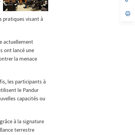
r
on
da
un
no
s’
on
da
s pratiques visant à
un
no
on
ie actuellement
ts ont lancé une
contrer la menace
is, les participants à
tilisent le Pandur
ouvelles capacités ou
grâce à la signature
lance terrestre