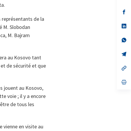
ta.
s’
da
s représentants de la
un
no
s’
ré M. Slobodan
on
da
un
vica, M. Bajram
no
s’
on
da
un
no
s’
rera au Kosovo tant
on
da
un
 et de sécurité et que
no
s’
on
da
un
no
s’
on
da
ues jouent au Kosovo,
un
no
te voie ; il y a encore
on
 être de tous les
e vienne en visite au