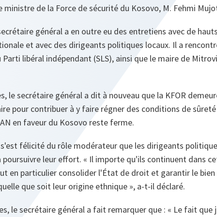
e ministre de la Force de sécurité du Kosovo, M. Fehmi Mujo
 secrétaire général a en outre eu des entretiens avec de haut
nale et avec des dirigeants politiques locaux. Il a rencont
 Parti libéral indépendant (SLS), ainsi que le maire de Mitro
es, le secrétaire général a dit à nouveau que la KFOR demeu
ire pour contribuer à y faire régner des conditions de sûreté
AN en faveur du Kosovo reste ferme.
 s'est félicité du rôle modérateur que les dirigeants politiq
 poursuivre leur effort. « Il importe qu'ils continuent dans cet
aut en particulier consolider l'État de droit et garantir le bien
elle que soit leur origine ethnique », a-t-il déclaré.
es, le secrétaire général a fait remarquer que : « Le fait que j