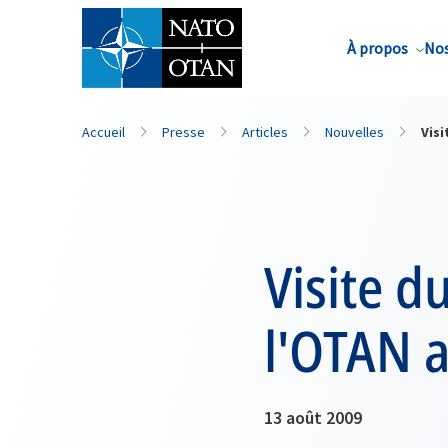
Nom de famille*
À propos
Nos
Accueil
Presse
Articles
Nouvelles
Visi
Visite d
l'OTAN 
13 août 2009