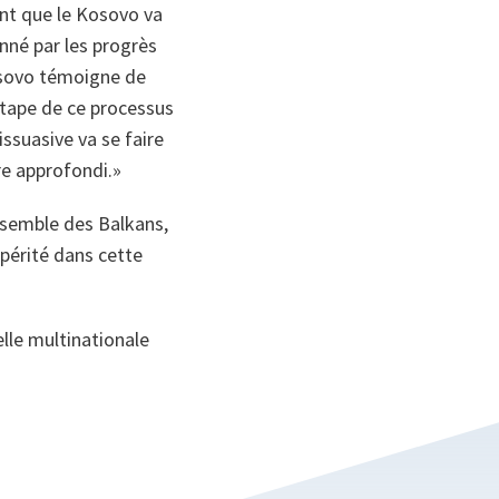
nt que le Kosovo va
nné par les progrès
Kosovo témoigne de
étape de ce processus
ssuasive va se faire
re approfondi.»
'ensemble des Balkans,
spérité dans cette
elle multinationale