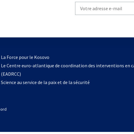
Write
your
email
to
subscribe
s’ouvre
l
La Force pour le Kosovo
dans
Le Centre euro-atlantique de coordination des interventions en 
un
(EADRCC)
nouvel
Science au service de la paix et de la sécurité
onglet
Nord