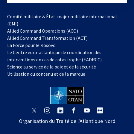
Comité militaire & État-major militaire international
(EMI)
Allied Command Operations (ACO)
Allied Command Transformation (ACT)
s’ouvre
La Force pour le Kosovo
dans
Le Centre euro-atlantique de coordination des
un
interventions en cas de catastrophe (EADRCC)
nouvel
Science au service de la paix et de la sécurité
onglet
Utilisation du contenu et de la marque
s’ouvre
s’ouvre
s’ouvre
s’ouvre
s’ouvre
s’ouvre
dans
dans
dans
dans
dans
dans
Organisation du Traité de l'Atlantique Nord
un
un
un
un
un
un
nouvel
nouvel
nouvel
nouvel
nouvel
nouvel