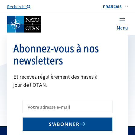
Nom de famille*
Recherche
FRANÇAIS
Menu
Abonnez-vous à nos
newsletters
Et recevez régulièrement des mises à
jour de l'OTAN.
Write
your
email
S'ABONNER
to
subscribe