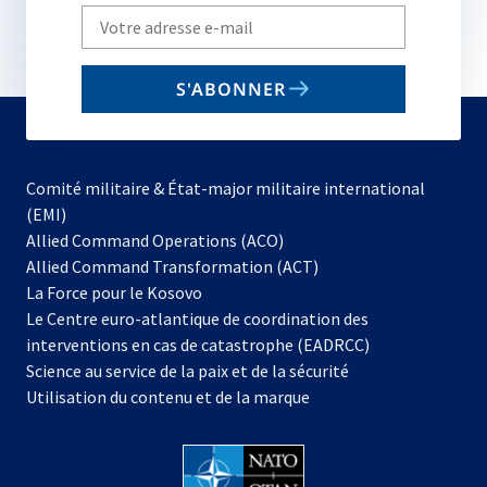
Write
your
email
S'ABONNER
to
subscribe
Comité militaire & État-major militaire international
(EMI)
s’ouvre
Allied Command Operations (ACO)
dans
Allied Command Transformation (ACT)
s’ouvre
un
La Force pour le Kosovo
dans
nouvel
Le Centre euro-atlantique de coordination des
un
onglet
interventions en cas de catastrophe (EADRCC)
nouvel
Science au service de la paix et de la sécurité
onglet
Utilisation du contenu et de la marque