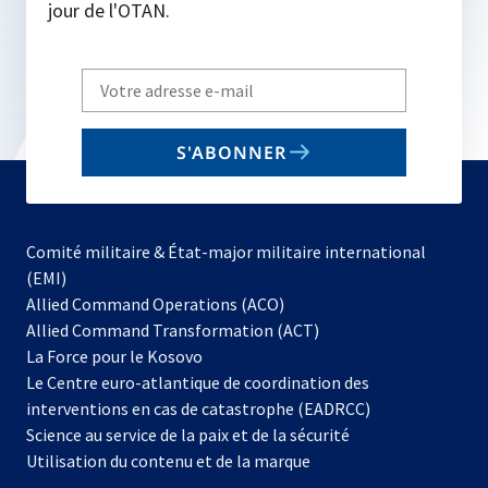
jour de l'OTAN.
Write
your
email
S'ABONNER
to
subscribe
Comité militaire & État-major militaire international
(EMI)
s’ouvre
Allied Command Operations (ACO)
dans
Allied Command Transformation (ACT)
s’ouvre
un
La Force pour le Kosovo
dans
nouvel
Le Centre euro-atlantique de coordination des
un
onglet
interventions en cas de catastrophe (EADRCC)
nouvel
Science au service de la paix et de la sécurité
onglet
Utilisation du contenu et de la marque